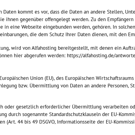
Daten kommt es vor, dass die Daten an andere Stellen, Unte
sie ihnen gegenüber offengelegt werden. Zu den Empfängern 
die in eine Webseite eingebunden werden, gehören. In solche
einbarungen, die dem Schutz Ihrer Daten dienen, mit den Em
ung, wird von Alfahosting bereitgestellt, mit denen ein Auft
önnen hier abgerufen werden: https://alfahosting.de/antwor
r Europäischen Union (EU), des Europäischen Wirtschaftsraum
nlegung bzw. Übermittlung von Daten an andere Personen, Ste
ch oder gesetzlich erforderlicher Übermittlung verarbeiten o
tung durch sogenannte Standardschutzklauseln der EU-Kommiss
ten (Art. 44 bis 49 DSGVO, Informationsseite der EU-Kommiss