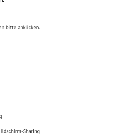
h.
g
ildschirm-Sharing