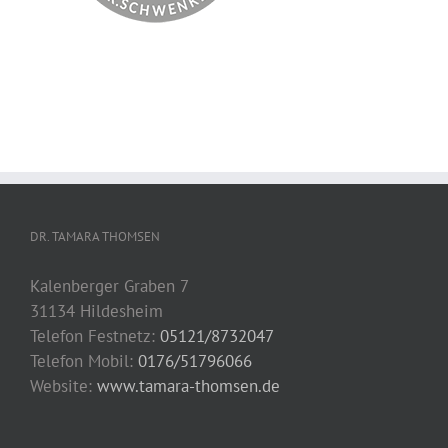
DR. TAMARA THOMSEN
Kalenberger Graben 7
31134 Hildesheim
Telefon Festnetz:
05121/8732047
Telefon Mobil:
0176/51796066
Website:
www.tamara-thomsen.de