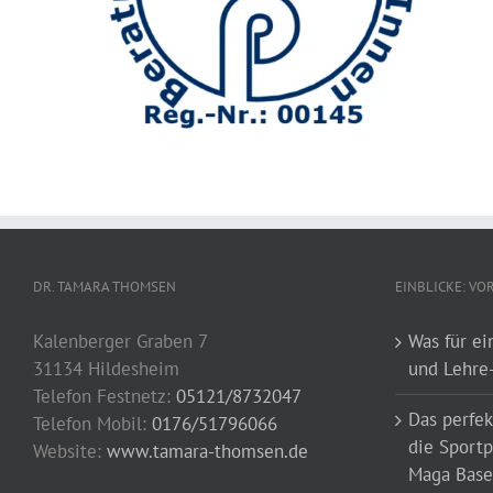
DR. TAMARA THOMSEN
EINBLICKE: V
Kalenberger Graben 7
Was für ei
31134 Hildesheim
und Lehre-
Telefon Festnetz:
05121/8732047
Das perfek
Telefon Mobil:
0176/51796066
die Sportp
Website:
www.tamara-thomsen.de
Maga Base