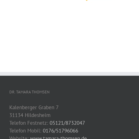
DR. TAMARA THOMSEN
Kalenberger Graben 7
31134 Hildesheim
Telefon Festnetz:
05121/8732047
Telefon Mobil:
0176/51796066
Website:
www.tamara-thomsen.de